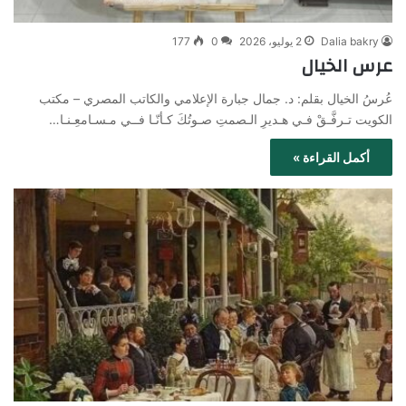
Dalia bakry
2 يوليو، 2026
0
177
عرس الخيال
عُرسُ الخيال بقلم: د. جمال جبارة الإعلامي والكاتب المصري – مكتب
الكويت تـرفَّـقْ فـي هـديرِ الـصمتِ صـوتُكَ كـأنّـا فــي مـسـامعِـنـا…
أكمل القراءة »