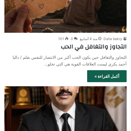
Dalia bakry
منذ 4 أسابيع
0
101
التجاوز والتغافل في الحب
التجاوز والتغافل حين يكون الحب أكبر من الانتصار للنفس بقلم / داليا
أحمد بكري ليست العلاقات القوية هي التي تخلو…
أكمل القراءة »