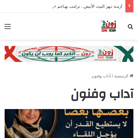
أزمـة تـهز البيت الأبيض.. ترامب يهـاجم «واشنطن بوست» بسبب وزير الدفاع
بحث عن
الق
الرئيسية
/
آداب وفنون
آداب وفنون