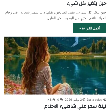
حين يتغير كل شيء
حين يتغيّر كل شيء… يبقى الصادقون بقلم: داليا سمير شحاتة في زحام
الحياة، نلتقي بكثيرٍ من الوجوه، لكن القليل…
أكمل القراءة »
Dalia bakry
2 يوليو، 2026
0
148
ليلة سمر علي شاطىء الاحلام