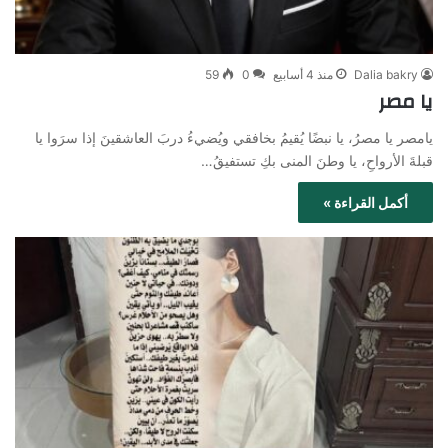
Dalia bakry
منذ 4 أسابيع
0
59
يا مصر
يامصر يا مصرُ، يا نبضًا يُقيمُ بخافقي ويُضيءُ دربَ العاشقينَ إذا سرَوا يا
قبلةَ الأرواحِ، يا وطنَ المنى بكِ تستفيقُ…
أكمل القراءة »