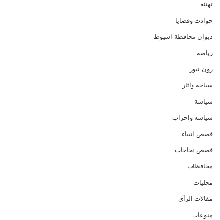
تهنئه
حوادث وقضايا
ديوان محافظة اسيوط
رياضة
زون نيوز
سياحة وآثار
سياسة
سياسه واحزاب
قصص انبياء
قصص نجاحات
محافظات
محليات
مقالات الرأي
منوعات