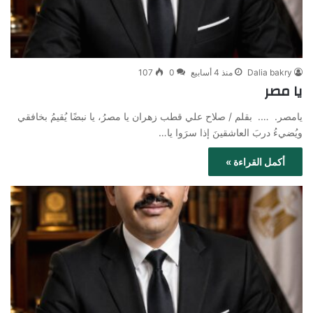
Dalia bakry
منذ 4 أسابيع
0
107
يا مصر
يامصر. …. بقلم / صلاح علي قطب زهران يا مصرُ، يا نبضًا يُقيمُ بخافقي
ويُضيءُ دربَ العاشقينَ إذا سرَوا يا…
أكمل القراءة »