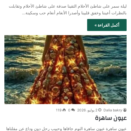
ليلة سمر على شاطئ الأحلام التقينا صدفة على شاطئ الأحلام وتقابلت
بالنظرات أعيننا وخفق قلبينا وأصدرا الأنغام أنغام حب وسكينة…
أكمل القراءة »
Dalia bakry
2 يوليو، 2026
0
119
عيون ساهرة
عيون ساهرة عيون ساهرة النوم جافاها وحبيب رحل دون وداع عن مقلتاها