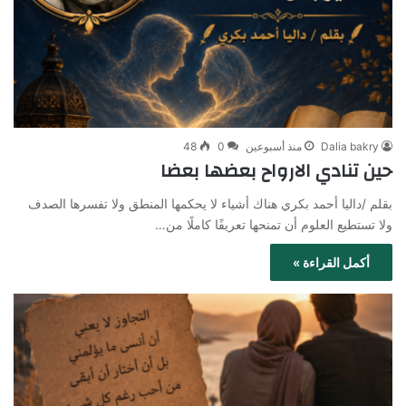
Dalia bakry
منذ أسبوعين
0
48
حين تنادي الارواح بعضها بعضا
بقلم /داليا أحمد بكري هناك أشياء لا يحكمها المنطق ولا تفسرها الصدف
ولا تستطيع العلوم أن تمنحها تعريفًا كاملًا من…
أكمل القراءة »