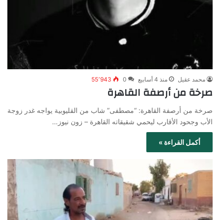
محمد عقيل
منذ 4 أسابيع
0
55٬943
صرخة من أرصفة القاهرة
صرخة من أرصفة القاهرة: “مصطفى” شاب من القليوبية يواجه غدر زوجة
الأب وجحود الأقارب ليحمي شقيقاته القاهرة – زون نيوز…
أكمل القراءة »