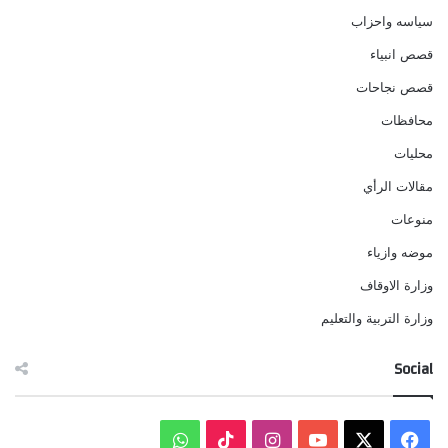
سياسه واحزاب
قصص انبياء
قصص نجاحات
محافظات
محليات
مقالات الرأي
منوعات
موضه وازياء
وزارة الاوقاف
وزارة التربية والتعليم
Social
‫X
فيسبوك
‫YouTube
انستقرام
‫TikTok
واتساب