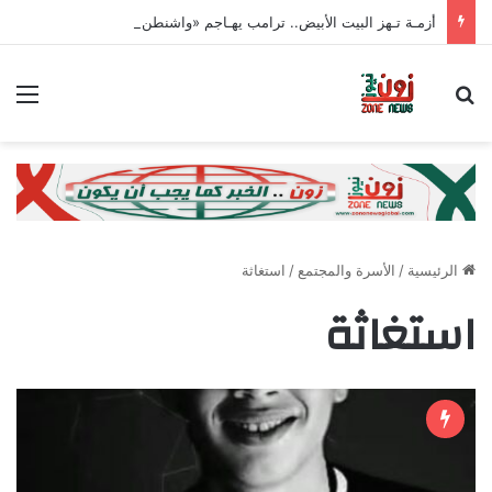
أزمـة تـهز البيت الأبيض.. ترامب يهـاجم «واشنطن بوست» بسبب وزير الدفاع
بحث عن
الق
الرئيسية
/
الأسرة والمجتمع
/
استغاثة
استغاثة