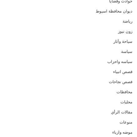
حوادث وقضايا
ديوان محافظة اسيوط
رياضة
زون نيوز
سياحة وآثار
سياسة
سياسه واحزاب
قصص انبياء
قصص نجاحات
محافظات
محليات
مقالات الرأي
منوعات
موضه وازياء