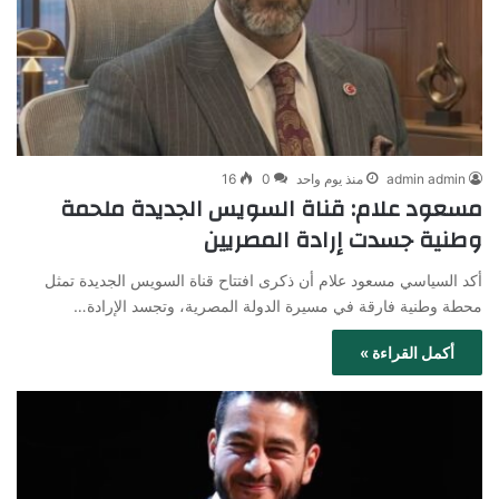
admin admin
منذ يوم واحد
0
16
مسعود علام: قناة السويس الجديدة ملحمة
وطنية جسدت إرادة المصريين
أكد السياسي مسعود علام أن ذكرى افتتاح قناة السويس الجديدة تمثل
محطة وطنية فارقة في مسيرة الدولة المصرية، وتجسد الإرادة…
أكمل القراءة »