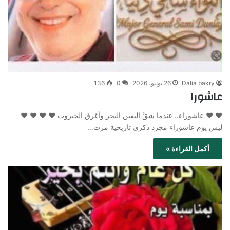
Dalia bakry
26 يونيو، 2026
0
136
عاشورا
♥️ ♥️ عاشوراء.. عندما شقَّ اليقين البحر وأغرق الجبروت ♥️ ♥️ ♥️ ♥️
ليس يوم عاشوراء مجرد ذكرى تاريخية مرت…
أكمل القراءة »