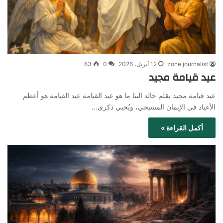
zone journalist
12 أبريل، 2026
0
83
عيد قيامة مجيد
عيد قيامة مجيد بقلم خالد البنا ما هو عيد القيامة عيد القيامة هو أعظم
الأعياد في الإيمان المسيحي، ويُحيي ذكرى…
أكمل القراءة »