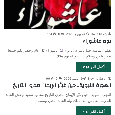
Dalia bakry
24 يونيو، 2026
0
151
يوم عاشوراء
بقلم / سامية جمال مرعي ـ يوم
عاشوراء كل عام وحضراتكم جميعا
بخير وامن وسلام عاشوراء يوم هلاك…
أكمل القراءة »
Nevine Salah
19 يونيو، 2026
0
99
الهجرة النبوية.. حين غيَّر الإيمان مجرى التاريخ
الهجرة النبوية.. حين غيَّر الإيمان مجرى التاريخ محمود سعيد برغش الحمد
لله رب العالمين، له الملك وله الحمد، يحيي ويميت…
أكمل القراءة »