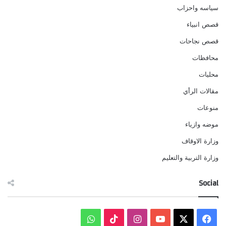
سياسه واحزاب
قصص انبياء
قصص نجاحات
محافظات
محليات
مقالات الرأي
منوعات
موضه وازياء
وزارة الاوقاف
وزارة التربية والتعليم
Social
‫X
فيسبوك
‫YouTube
انستقرام
‫TikTok
واتساب