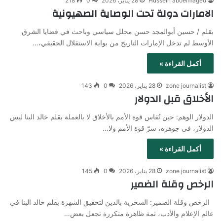
Hussein aboelmaged
28 يناير، 2026
0
218
الامارات دولة تحت الوصاية الصهيونية
بقلم / حسين أبوالمجد حسن محلل سياسي وباحث في قضايا الشرق
الأوسط لم تدخل الإمارات التاريخ من بوابة الاستقلال الحقيقي،…
أكمل القراءة »
zone journalist
28 يناير، 2026
0
143
الأخلاق قبل الدولار
الدولار الوهم: حين تُقاس قوة الأمم بالأخلاق لا بالعملة بقلم خالد البنا ليس
الدولار، في جوهره، سرّ قوة الأمم ولا…
أكمل القراءة »
zone journalist
28 يناير، 2026
0
145
الرخص وقلة الضمير
الرخص وقلة الضمير: السخرية بالدين لتحقيق الشهرة بقلم خالد البنا في
عالم الإعلام والأدب، ثمة ظاهرة متكررة تجعل بعض…