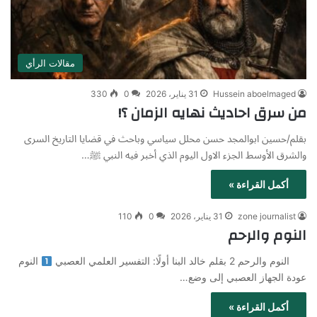
مقالات الرأي
Hussein aboelmaged
31 يناير، 2026
0
330
من سرق احاديث نهايه الزمان ؟!
بقلم/حسين ابوالمجد حسن محلل سياسي وباحث في قضايا التاريخ السرى
والشرق الأوسط الجزء الاول اليوم الذي أخبر فيه النبي ﷺ…
أكمل القراءة »
zone journalist
31 يناير، 2026
0
110
النوم والرحم
النوم والرحم 2 بقلم خالد البنا أولًا: التفسير العلمي العصبي
النوم
عودة الجهاز العصبي إلى وضع…
أكمل القراءة »