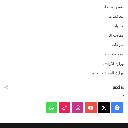
قصص نجاحات
محافظات
محليات
مقالات الرأي
منوعات
موضه وازياء
وزارة الاوقاف
وزارة التربية والتعليم
Social
‫X
فيسبوك
‫YouTube
انستقرام
‫TikTok
واتساب